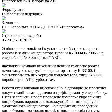
Енергоблок № 3 Запорізька АЕС
Форма участі
Генеральний підрядник
Замовник
ВП «Запорізька АЕС» ДП НАЕК «Енергоатом»
Строк виконання робіт
05.2017 - 10.2017
Успішно, високоякісно і в установлений строк завершені
роботи із заміни конденсатора турбіни К-1000-60/1500-2 на
енергоблоці № 3 Запорізької АЕС.
Фахівцями компанії виконаний повний комплекс робіт з
демонтажу 3-х корпусів конденсатора, типу К-33160, і
монтажу замість них корпусів конденсатора, типу К-38080,
виробництва АТ «Турбоатом».
Роботи були виконані високоякісно, ​​відповідно до проєктної
документації та затвердженого графіка ремонту енергоблоку.
Після завершення робіт проведено комплекс гідравлічних
випробувань парової та охолоджуючої частини корпусів
змонтованого конденсатора. За підсумками проведених
випробувань з контролю якості, отримано дозвіл на пуск