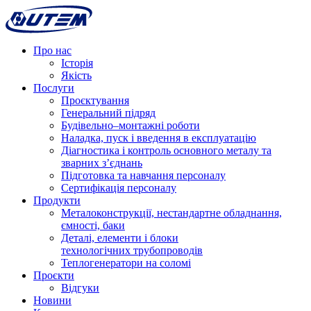
Про нас
Історія
Якість
Послуги
Проєктування
Генеральний підряд
Будівельно–монтажні роботи
Наладка, пуск і введення в експлуатацію
Діагностика і контроль основного металу та
зварних з’єднань
Підготовка та навчання персоналу
Сертифікація персоналу
Продукти
Металоконструкції, нестандартне обладнання,
ємності, баки
Деталі, елементи і блоки
технологічних трубопроводів
Теплогенератори на соломі
Проєкти
Відгуки
Новини