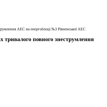
струмлення АЕС на енергоблоці №3 Рівненської АЕС
х тривалого повного знеструмлення