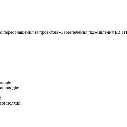
ого переоснащення за проєктом «Забезпечення підживлення БВ і 
водів;
опроводів;
;
ї ізоляції;