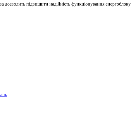
а дозволить підвищити надійність функціонування енергоблоку 
нань