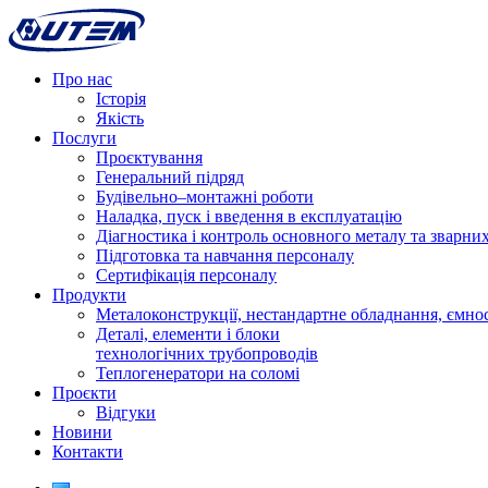
Про нас
Історія
Якість
Послуги
Проєктування
Генеральний підряд
Будівельно–монтажні роботи
Наладка, пуск і введення в експлуатацію
Діагностика і контроль основного металу та зварних
Підготовка та навчання персоналу
Сертифікація персоналу
Продукти
Металоконструкції, нестандартне обладнання, ємнос
Деталі, елементи і блоки
технологічних трубопроводів
Теплогенератори на соломі
Проєкти
Відгуки
Новини
Контакти