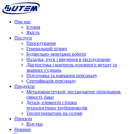
Про нас
Історія
Якість
Послуги
Проєктування
Генеральний підряд
Будівельно–монтажні роботи
Наладка, пуск і введення в експлуатацію
Діагностика і контроль основного металу та
зварних з’єднань
Підготовка та навчання персоналу
Сертифікація персоналу
Продукти
Металоконструкції, нестандартне обладнання,
ємності, баки
Деталі, елементи і блоки
технологічних трубопроводів
Теплогенератори на соломі
Проєкти
Відгуки
Новини