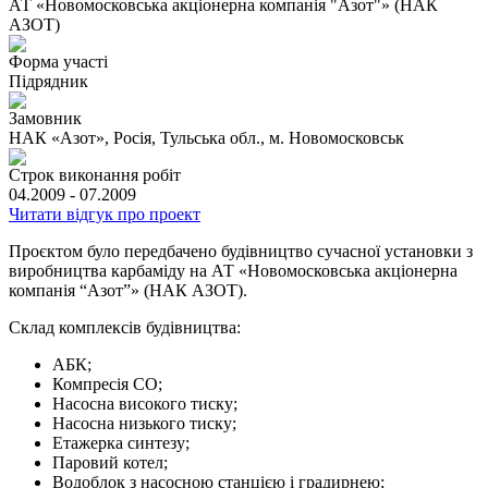
АТ «Новомосковська акціонерна компанія "Азот"» (НАК
АЗОТ)
Форма участі
Підрядник
Замовник
НАК «Азот», Росія, Тульська обл., м. Новомосковськ
Строк виконання робіт
04.2009 - 07.2009
Читати відгук про проект
Проєктом було передбачено будівництво сучасної установки з
виробництва карбаміду на АТ «Новомосковська акціонерна
компанія “Азот”» (НАК АЗОТ).
Склад комплексів будівництва:
АБК;
Компресія СО;
Насосна високого тиску;
Насосна низького тиску;
Етажерка синтезу;
Паровий котел;
Водоблок з насосною станцією і градирнею;