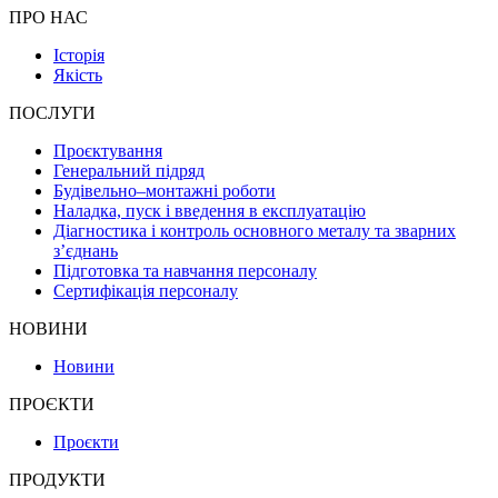
ПРО НАС
Історія
Якість
ПОСЛУГИ
Проєктування
Генеральний підряд
Будівельно–монтажні роботи
Наладка, пуск і введення в експлуатацію
Діагностика і контроль основного металу та зварних
з’єднань
Підготовка та навчання персоналу
Сертифікація персоналу
НОВИНИ
Новини
ПРОЄКТИ
Проєкти
ПРОДУКТИ