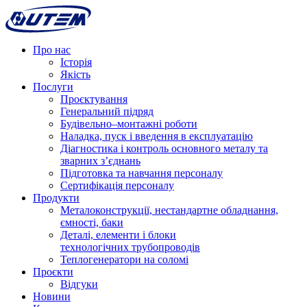
Про нас
Історія
Якість
Послуги
Проєктування
Генеральний підряд
Будівельно–монтажні роботи
Наладка, пуск і введення в експлуатацію
Діагностика і контроль основного металу та
зварних з’єднань
Підготовка та навчання персоналу
Сертифікація персоналу
Продукти
Металоконструкції, нестандартне обладнання,
ємності, баки
Деталі, елементи і блоки
технологічних трубопроводів
Теплогенератори на соломі
Проєкти
Відгуки
Новини