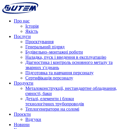
Про нас
Історія
Якість
Послуги
Проєктування
Генеральний підряд
Будівельно–монтажні роботи
Наладка, пуск і введення в експлуатацію
Діагностика і контроль основного металу та
зварних з’єднань
Підготовка та навчання персоналу
Сертифікація персоналу
Продукти
Металоконструкції, нестандартне обладнання,
ємності, баки
Деталі, елементи і блоки
технологічних трубопроводів
Теплогенератори на соломі
Проєкти
Відгуки
Новини