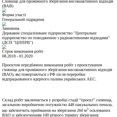
Сховище для проміжного зберігання високоактивних відходів
(ВАВ)
Форма участі
Генеральний підрядник
Замовник
Державне спеціалізоване підприємство "Центральне
підприємство по поводженню з радіоактивними відходами"
(ДСП "ЦППРВ")
Строк виконання робіт
08.2018 - 01.2020
Проєктом передбачено виконання робіт з проєктування
сховища для проміжного зберігання високоактивних відходів
(ВАО), які повертаються з РФ після переробки
відпрацьованого ядерного палива українських АЕС.
Склад робіт заключається у розробці стадії “проєкт” сховища,
загальною виробничою потужністю 448 пакувальних пенала,
3
що забезпечить приймання на зберігання 260 м
осклованих
ВАО із забезпеченням 100 річного терміну зберігання.