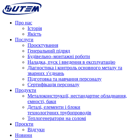
Про нас
Історія
Якість
Послуги
Проєктування
Генеральний підряд
Будівельно–монтажні роботи
Наладка, пуск і введення в експлуатацію
Діагностика і контроль основного металу та
зварних з’єднань
Підготовка та навчання персоналу
Сертифікація персоналу
Продукти
Металоконструкції, нестандартне обладнання,
ємності, баки
Деталі, елементи і блоки
технологічних трубопроводів
Теплогенератори на соломі
Проєкти
Відгуки
Новини