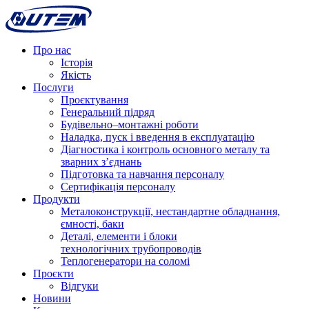
Про нас
Історія
Якість
Послуги
Проєктування
Генеральний підряд
Будівельно–монтажні роботи
Наладка, пуск і введення в експлуатацію
Діагностика і контроль основного металу та
зварних з’єднань
Підготовка та навчання персоналу
Сертифікація персоналу
Продукти
Металоконструкції, нестандартне обладнання,
ємності, баки
Деталі, елементи і блоки
технологічних трубопроводів
Теплогенератори на соломі
Проєкти
Відгуки
Новини