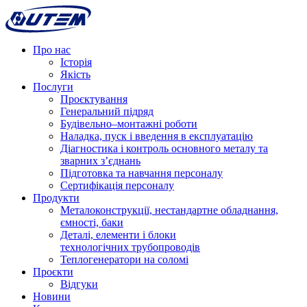
Про нас
Історія
Якість
Послуги
Проєктування
Генеральний підряд
Будівельно–монтажні роботи
Наладка, пуск і введення в експлуатацію
Діагностика і контроль основного металу та
зварних з’єднань
Підготовка та навчання персоналу
Сертифікація персоналу
Продукти
Металоконструкції, нестандартне обладнання,
ємності, баки
Деталі, елементи і блоки
технологічних трубопроводів
Теплогенератори на соломі
Проєкти
Відгуки
Новини