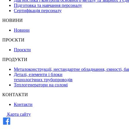
Діагностика і контроль основного металу та зварних з’єд
Підготовка та навчання персоналу
Сертифікація персоналу
НОВИНИ
Новини
ПРОЄКТИ
Проєкти
ПРОДУКТИ
Металоконструкції, нестандартне обладнання, ємності, ба
Деталі, елементи і блоки
технологічних трубопроводів
Теплогенератори на соломі
КОНТАКТИ
Контакти
Карта сайту