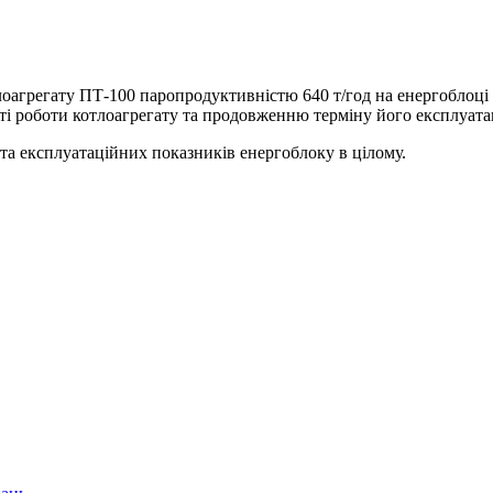
агрегату ПТ-100 паропродуктивністю 640 т/год на енергоблоці №
і роботи котлоагрегату та продовженню терміну його експлуатац
та експлуатаційних показників енергоблоку в цілому.