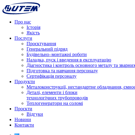
Про нас
Історія
Якість
Послуги
Проєктування
Генеральний підряд
Будівельно–монтажні роботи
Наладка, пуск і введення в експлуатацію
Діагностика і контроль основного металу та зварних
Підготовка та навчання персоналу
Сертифікація персоналу
Продукти
Металоконструкції, нестандартне обладнання, ємнос
Деталі, елементи і блоки
технологічних трубопроводів
Теплогенератори на соломі
Проєкти
Відгуки
Новини
Контакти