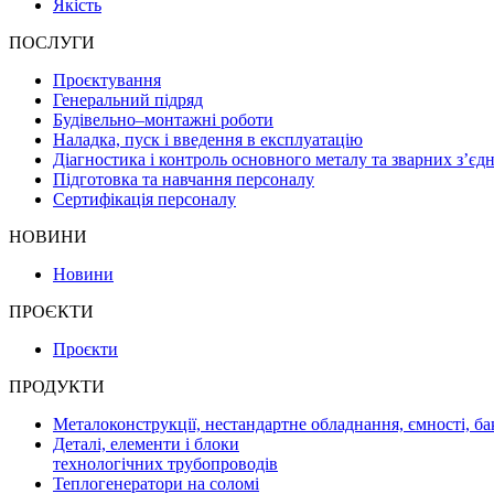
Якість
ПОСЛУГИ
Проєктування
Генеральний підряд
Будівельно–монтажні роботи
Наладка, пуск і введення в експлуатацію
Діагностика і контроль основного металу та зварних з’єд
Підготовка та навчання персоналу
Сертифікація персоналу
НОВИНИ
Новини
ПРОЄКТИ
Проєкти
ПРОДУКТИ
Металоконструкції, нестандартне обладнання, ємності, ба
Деталі, елементи і блоки
технологічних трубопроводів
Теплогенератори на соломі