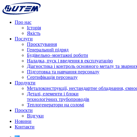
Про нас
Історія
Якість
Послуги
Проєктування
Генеральний підряд
Будівельно–монтажні роботи
Наладка, пуск і введення в експлуатацію
Діагностика і контроль основного металу та зварних
Підготовка та навчання персоналу
Сертифікація персоналу
Продукти
Металоконструкції, нестандартне обладнання, ємнос
Деталі, елементи і блоки
технологічних трубопроводів
Теплогенератори на соломі
Проєкти
Відгуки
Новини
Контакти