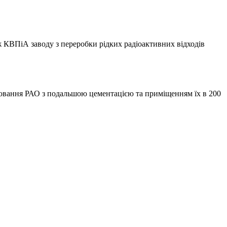
ж КВПіА заводу з переробки рідких радіоактивних відходів
рювання РАО з подальшою цементацією та приміщенням їх в 200