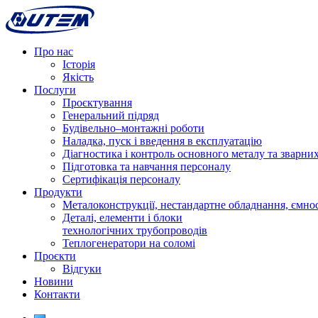
Про нас
Історія
Якість
Послуги
Проєктування
Генеральний підряд
Будівельно–монтажні роботи
Наладка, пуск і введення в експлуатацію
Діагностика і контроль основного металу та зварних
Підготовка та навчання персоналу
Сертифікація персоналу
Продукти
Металоконструкції, нестандартне обладнання, ємнос
Деталі, елементи і блоки
технологічних трубопроводів
Теплогенератори на соломі
Проєкти
Відгуки
Новини
Контакти