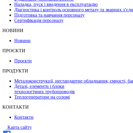
Наладка, пуск і введення в експлуатацію
Діагностика і контроль основного металу та зварних з’єд
Підготовка та навчання персоналу
Сертифікація персоналу
НОВИНИ
Новини
ПРОЄКТИ
Проєкти
ПРОДУКТИ
Металоконструкції, нестандартне обладнання, ємності, ба
Деталі, елементи і блоки
технологічних трубопроводів
Теплогенератори на соломі
КОНТАКТИ
Контакти
Карта сайту