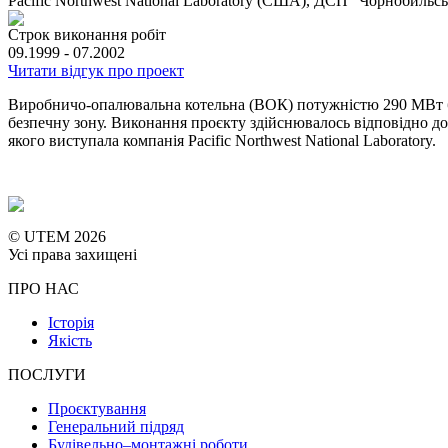
Pacific Northwest National Laboratory (США), ДСП "Чорнобиль
Строк виконання робіт
09.1999 - 07.2002
Читати відгук про проект
Виробничо-опалювальна котельна (ВОК) потужністю 290 МВт бул
безпечну зону. Виконання проєкту здійснювалось відповідно д
якого виступала компанія Pacific Northwest National Laboratory.
© UTEM 2026
Усі права захищені
ПРО НАС
Історія
Якість
ПОСЛУГИ
Проєктування
Генеральний підряд
Будівельно–монтажні роботи