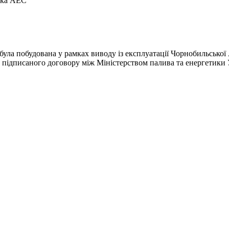
ська АЕС"
а побудована у рамках виводу із експлуатації Чорнобильської А
о підписаного договору між Міністерством палива та енергетик