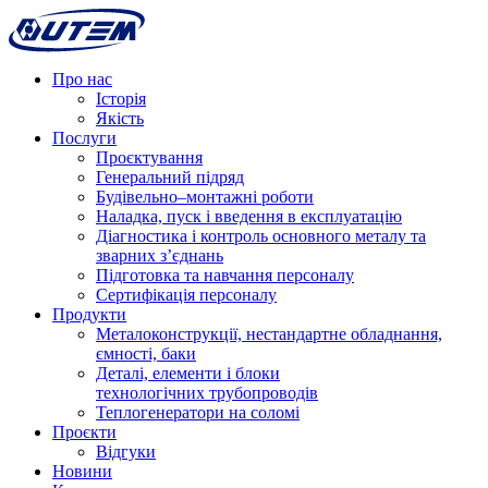
Про нас
Історія
Якість
Послуги
Проєктування
Генеральний підряд
Будівельно–монтажні роботи
Наладка, пуск і введення в експлуатацію
Діагностика і контроль основного металу та
зварних з’єднань
Підготовка та навчання персоналу
Сертифікація персоналу
Продукти
Металоконструкції, нестандартне обладнання,
ємності, баки
Деталі, елементи і блоки
технологічних трубопроводів
Теплогенератори на соломі
Проєкти
Відгуки
Новини