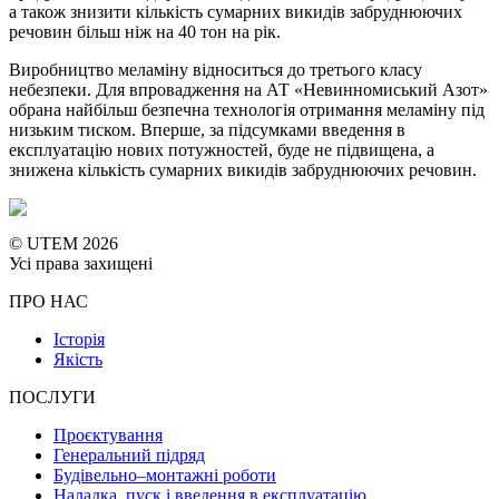
а також знизити кількість сумарних викидів забруднюючих
речовин більш ніж на 40 тон на рік.
Виробництво меламіну відноситься до третього класу
небезпеки. Для впровадження на АТ «Невинномиський Азот»
обрана найбільш безпечна технологія отримання меламіну під
низьким тиском. Вперше, за підсумками введення в
експлуатацію нових потужностей, буде не підвищена, а
знижена кількість сумарних викидів забруднюючих речовин.
© UTEM 2026
Усі права захищені
ПРО НАС
Історія
Якість
ПОСЛУГИ
Проєктування
Генеральний підряд
Будівельно–монтажні роботи
Наладка, пуск і введення в експлуатацію