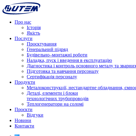
Про нас
Історія
Якість
Послуги
Проєктування
Генеральний підряд
Будівельно–монтажні роботи
Наладка, пуск і введення в експлуатацію
Діагностика і контроль основного металу та зварних
Підготовка та навчання персоналу
Сертифікація персоналу
Продукти
Металоконструкції, нестандартне обладнання, ємнос
Деталі, елементи і блоки
технологічних трубопроводів
Теплогенератори на соломі
Проєкти
Відгуки
Новини
Контакти